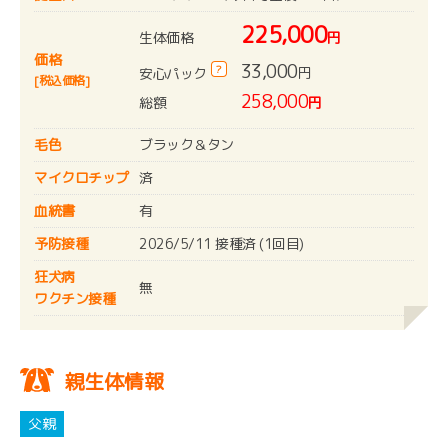
225,000
生体価格
円
価格
33,000
?
円
安心パック
[税込価格]
258,000
総額
円
毛色
ブラック＆タン
マイクロチップ
済
血統書
有
予防接種
2026/5/11 接種済 (1回目)
狂犬病
無
ワクチン接種
親生体情報