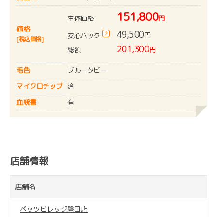
151,800
生体価格
円
価格
49,500
?
円
安心パック
[税込価格]
201,300
総額
円
毛色
ブルータビー
マイクロチップ
済
血統書
有
店舗情報
店舗名
ペッツビレッジ磐田店