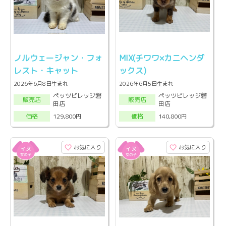
ノルウェージャン・フォ
MIX(チワワ×カニヘンダ
レスト・キャット
ックス)
2026年6月8日生まれ
2026年6月5日生まれ
ペッツビレッジ磐
ペッツビレッジ磐
販売店
販売店
田店
田店
129,800円
140,800円
価格
価格
お気に入り
お気に入り