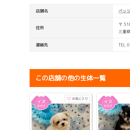
店舗名
ペッ
〒 51
住所
三重
連絡先
TEL 
この店舗の他の生体一覧
お気に入り