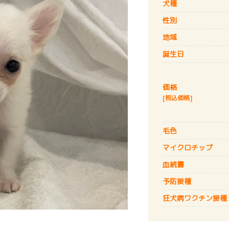
犬種
性別
地域
誕生日
価格
[税込価格]
毛色
マイクロチップ
血統書
予防接種
狂犬病
ワクチン接種