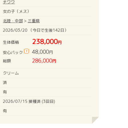
チワワ
女の子（メス）
北陸・中部
>
三重県
2026/03/20 （今日で生後142日）
238,000
生体価格
円
48,000
?
円
安心パック
286,000
総額
円
クリーム
済
有
2026/07/15 接種済 (3回目)
有