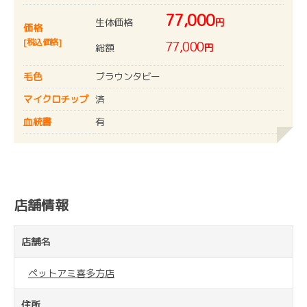
77,000
生体価格
円
価格
[税込価格]
77,000
総額
円
毛色
ブラウンタビー
マイクロチップ
済
血統書
有
店舗情報
店舗名
ペットアミ喜多方店
住所