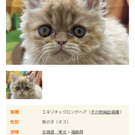
猫種
エキゾチックロングヘア（
その他純血猫種
）
性別
男の子（オス）
地域
北海道・東北
>
福島県