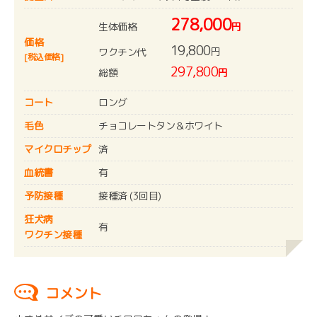
278,000
生体価格
円
価格
19,800
円
ワクチン代
[税込価格]
297,800
総額
円
コート
ロング
毛色
チョコレートタン＆ホワイト
マイクロチップ
済
血統書
有
予防接種
接種済 (3回目)
狂犬病
有
ワクチン接種
コメント