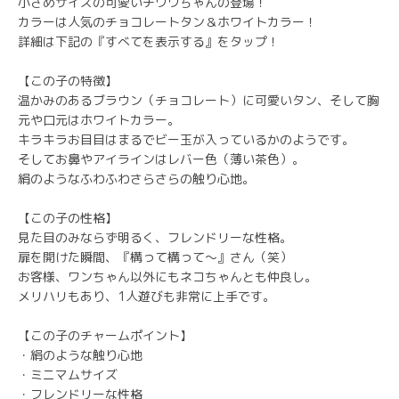
小さめサイズの可愛いチワワちゃんの登場！
カラーは人気のチョコレートタン＆ホワイトカラー！
詳細は下記の『すべてを表示する』をタップ！
【この子の特徴】
温かみのあるブラウン（チョコレート）に可愛いタン、そして胸
元や口元はホワイトカラー。
キラキラお目目はまるでビー玉が入っているかのようです。
そしてお鼻やアイラインはレバー色（薄い茶色）。
絹のようなふわふわさらさらの触り心地。
【この子の性格】
見た目のみならず明るく、フレンドリーな性格。
扉を開けた瞬間、『構って構って〜』さん（笑）
お客様、ワンちゃん以外にもネコちゃんとも仲良し。
メリハリもあり、1人遊びも非常に上手です。
【この子のチャームポイント】
・絹のような触り心地
・ミニマムサイズ
・フレンドリーな性格