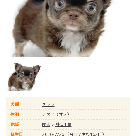
犬種
チワワ
性別
男の子（オス）
地域
関東
>
神奈川県
誕生日
2026/2/26 （今日で生後162日）