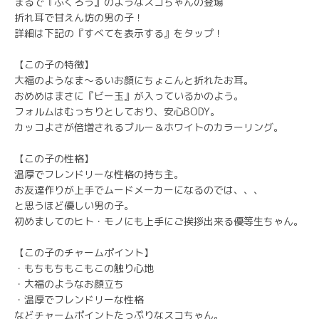
まるで『ふくろう』のようなスコちゃんの登場
折れ耳で甘えん坊の男の子！
詳細は下記の『すべてを表示する』をタップ！
【この子の特徴】
大福のようなま〜るいお顔にちょこんと折れたお耳。
おめめはまさに『ビー玉』が入っているかのよう。
フォルムはむっちりとしており、安心BODY。
カッコよさが倍増されるブルー＆ホワイトのカラーリング。
【この子の性格】
温厚でフレンドリーな性格の持ち主。
お友達作りが上手でムードメーカーになるのでは、、、
と思うほど優しい男の子。
初めましてのヒト・モノにも上手にご挨拶出来る優等生ちゃん。
【この子のチャームポイント】
・もちもちもこもこの触り心地
・大福のようなお顔立ち
・温厚でフレンドリーな性格
などチャームポイントたっぷりなスコちゃん。