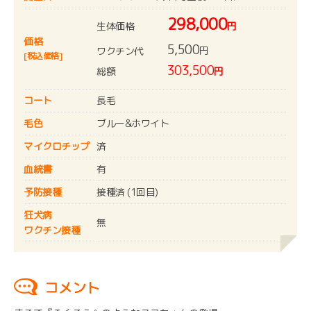
298,000
生体価格
円
価格
5,500
円
ワクチン代
[税込価格]
303,500
総額
円
コート
長毛
毛色
ブルー&ホワイト
マイクロチップ
済
血統書
有
予防接種
接種済 (1回目)
狂犬病
無
ワクチン接種
コメント