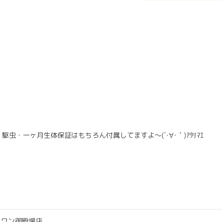
・一ヶ月生体保証はもちろん付属してますよ～(´･∀･｀)ｱﾀﾘﾏｴ
ツワン御殿場店