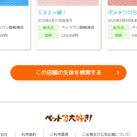
ミヌエッ娘！
ポメチワワ
2026年4月27日生まれ
2026年5月8日生
ツワン御殿場店
ペッツワン御殿場店
ペ
販売店
販売店
000円
228,000円
29
価格
価格
この店舗の生体を検索する
営会社
利用規約
ご利用環境
ご出展及び広告出稿について