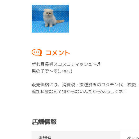
コメント
垂れ耳長毛スコスコティッシュ～♬
男の子で～す(｡￫∀￩｡)
販売価格には、消費税・接種済みのワクチン代・検便・駆虫
追加料金なんて掛からないんだから安心してネ！
店舗情報
店舗名
ペッ