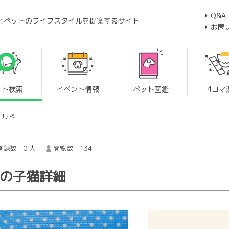
Q&A
とペットのライフスタイルを提案するサイト
お問
ット検索
イベント情報
ペット図鑑
4コマ
ールド
録数 0 人
閲覧数 134
 の子猫詳細