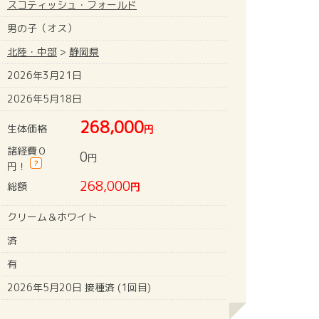
スコティッシュ・フォールド
男の子（オス）
北陸・中部
>
静岡県
2026年3月21日
2026年5月18日
268,000
生体価格
円
諸経費０
0
円
?
円！
268,000
総額
円
クリーム＆ホワイト
済
有
2026年5月20日 接種済 (1回目)