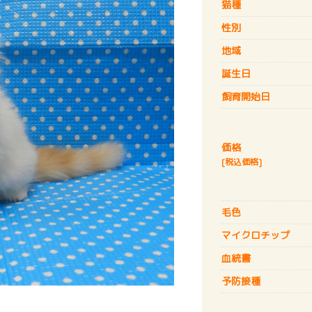
猫種
性別
地域
誕生日
飼育開始日
価格
[税込価格]
毛色
マイクロチップ
血統書
予防接種