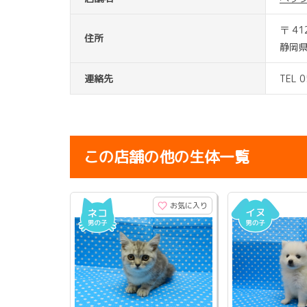
〒 41
住所
静岡県
連絡先
TEL 
この店舗の他の生体一覧
お気に入り