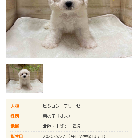
犬種
ビション・フリーゼ
性別
男の子（オス）
地域
北陸・中部
>
三重県
誕生日
2026/3/27 （今日で生後135日）