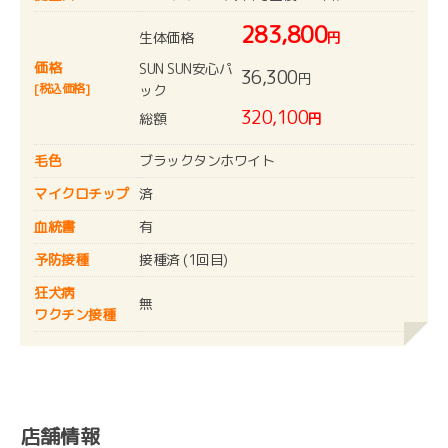
283,800
生体価格
円
価格
SUN SUN安心パ
36,300
円
[税込価格]
ック
320,100
総額
円
毛色
ブラックタンホワイト
マイクロチップ
済
血統書
有
予防接種
接種済 (1回目)
狂犬病
無
ワクチン接種
店舗情報