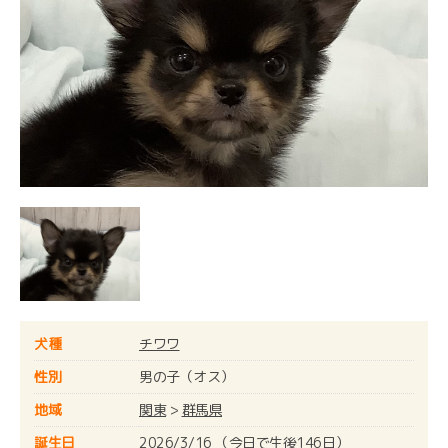
犬種
チワワ
性別
男の子（オス）
地域
関東
>
群馬県
誕生日
2026/3/16 （今日で生後146日）