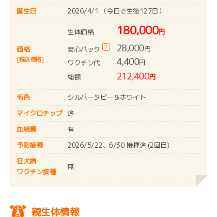
誕生日
2026/4/1 （今日で生後127日）
180,000
生体価格
円
28,000
?
円
安心パック
価格
[税込価格]
4,400
円
ワクチン代
212,400
総額
円
毛色
シルバータビー＆ホワイト
マイクロチップ
済
血統書
有
予防接種
2026/5/22、6/30 接種済 (2回目)
狂犬病
無
ワクチン接種
親生体情報