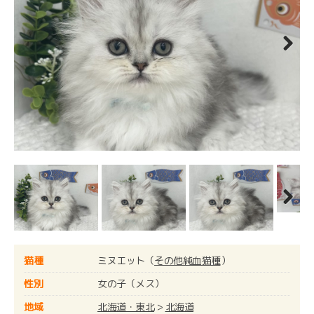
Next
Next
猫種
ミヌエット（
その他純血猫種
）
性別
女の子（メス）
地域
北海道・東北
>
北海道