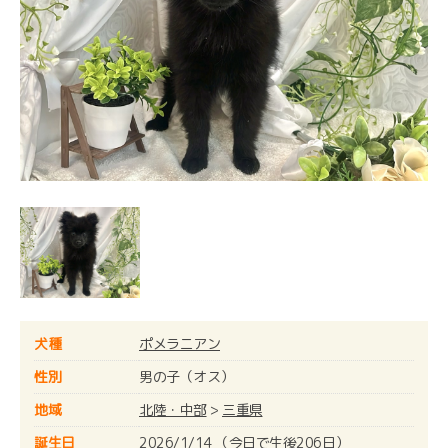
犬種
ポメラニアン
性別
男の子（オス）
地域
北陸・中部
>
三重県
誕生日
2026/1/14 （今日で生後206日）