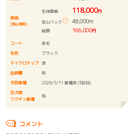
118,000
生体価格
円
価格
48,000
?
円
安心パック
[税込価格]
166,000
総額
円
コート
長毛
毛色
ブラック
マイクロチップ
済
血統書
有
予防接種
2026/5/11 接種済 (3回目)
狂犬病
有
ワクチン接種
コメント