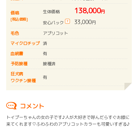
138,000
生体価格
円
価格
[税込価格]
33,000
?
円
安心パック
毛色
アプリコット
マイクロチップ
済
血統書
有
予防接種
接種済
狂犬病
有
ワクチン接種
コメント
トイプーちゃんの女の子です♪人が大好きで呼んだらすぐお膝に
来てくれます♡ふわふわのアプリコットカラーも可愛いすぎる♪