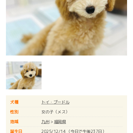
犬種
トイ・プードル
性別
女の子（メス）
地域
九州
>
福岡県
誕生日
2025/12/14 （今日で生後237日）