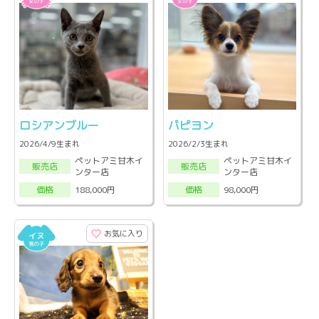
ロシアンブルー
パピヨン
2026/4/9生まれ
2026/2/3生まれ
ペットアミ甘木イ
ペットアミ甘木イ
販売店
販売店
ンター店
ンター店
188,000円
98,000円
価格
価格
お気に入り