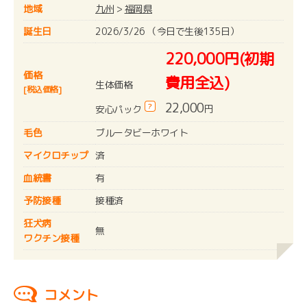
地域
九州
>
福岡県
誕生日
2026/3/26 （今日で生後135日）
220,000円(初期
価格
費用全込)
生体価格
[税込価格]
22,000
?
円
安心パック
毛色
ブルータビーホワイト
マイクロチップ
済
血統書
有
予防接種
接種済
狂犬病
無
ワクチン接種
コメント