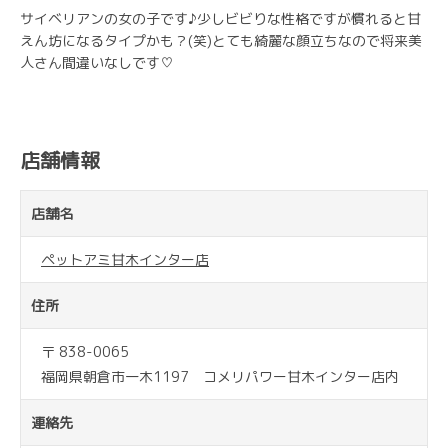
サイベリアンの女の子です♪少しビビりな性格ですが慣れると甘
えん坊になるタイプかも？(笑)とても綺麗な顔立ちなので将来美
人さん間違いなしです♡
店舗情報
店舗名
ペットアミ甘木インター店
住所
〒 838-0065
福岡県朝倉市一木1197 コメリパワー甘木インター店内
連絡先