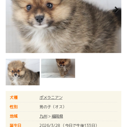
Next
犬種
ポメラニアン
性別
男の子（オス）
地域
九州
>
福岡県
誕生日
2026/3/28 （今日で生後133日）