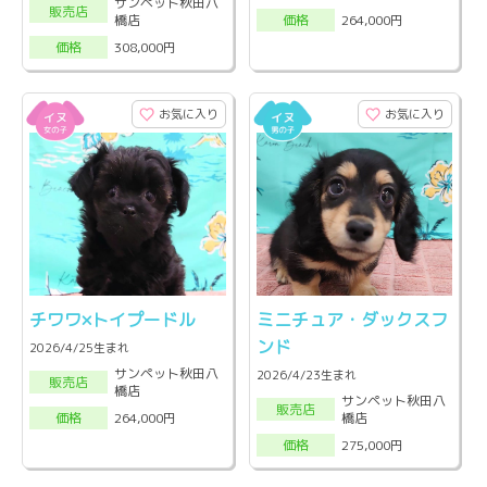
サンペット秋田八
販売店
橋店
264,000円
価格
308,000円
価格
お気に入り
お気に入り
チワワ×トイプードル
ミニチュア・ダックスフ
ンド
2026/4/25生まれ
サンペット秋田八
2026/4/23生まれ
販売店
橋店
サンペット秋田八
販売店
橋店
264,000円
価格
275,000円
価格