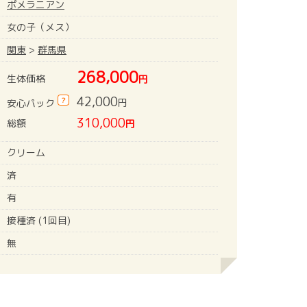
ポメラニアン
女の子（メス）
関東
>
群馬県
268,000
生体価格
円
42,000
?
円
安心パック
310,000
総額
円
クリーム
済
有
接種済 (1回目)
無