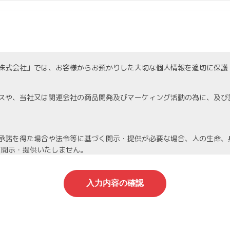
株式会社」では、お客様からお預かりした大切な個人情報を適切に保護
スや、当社又は関連会社の商品開発及びマーケィング活動の為に、及び
承諾を得た場合や法令等に基づく開示・提供が必要な場合、人の生命、
に開示・提供いたしません。
機密保持契約を締結し、厳重な管理を義務付けます。
人情報は当社が責任を持って管理し、個人情報への不正アクセスや情報
停止等を希望される場合は、速やかに対応いたします。