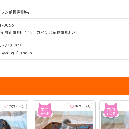
ツワン前橋青柳店
1-0056
県前橋市青柳町135 カインズ前橋青柳店内
0272323219
aoyagi@if-n.ne.jp
お気に入り
お気に入り