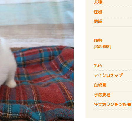
犬種
性別
地域
価格
[税込価格]
毛色
マイクロチップ
血統書
予防接種
狂犬病
ワクチン接種