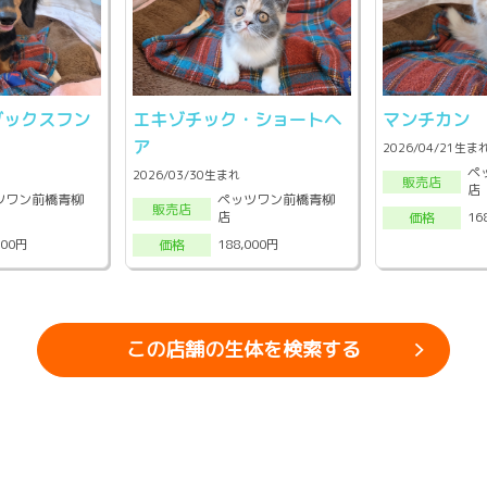
ダックスフン
エキゾチック・ショートヘ
マンチカン
ア
2026/04/21生ま
ペ
2026/03/30生まれ
販売店
店
ツワン前橋青柳
ペッツワン前橋青柳
販売店
店
16
価格
000円
188,000円
価格
この店舗の生体を検索する