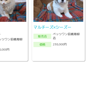
マルチーズ×シーズー
れ
ペッツワン前橋青柳
販売店
店
ッツワン前橋青柳
238,000円
価格
8,000円