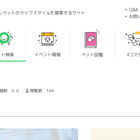
Q&A
とペットのライフスタイルを提案するサイト
お問
ット検索
イベント情報
ペット図鑑
4コマ
録数 0 人
閲覧数 144