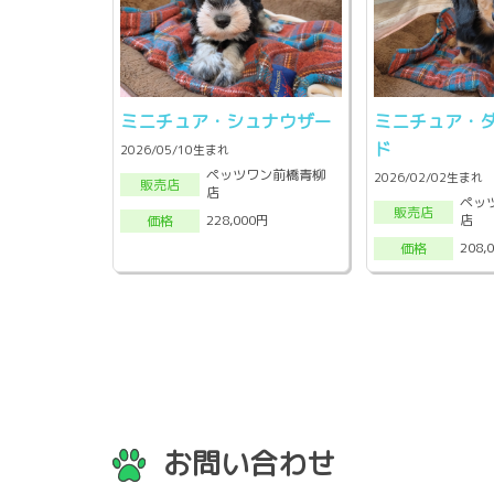
ミニチュア・シュナウザー
ミニチュア・
ド
2026/05/10生まれ
ペッツワン前橋青柳
2026/02/02生まれ
販売店
店
ペッ
販売店
店
228,000円
価格
208,
価格
お問い合わせ