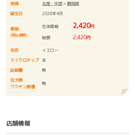
地域
北陸・中部
>
静岡県
誕生日
2026年4月
2,420
生体価格
円
価格
[税込価格]
2,420
総額
円
毛色
イエロー
マイクロチップ
未
血統書
無
狂犬病
無
ワクチン接種
店舗情報