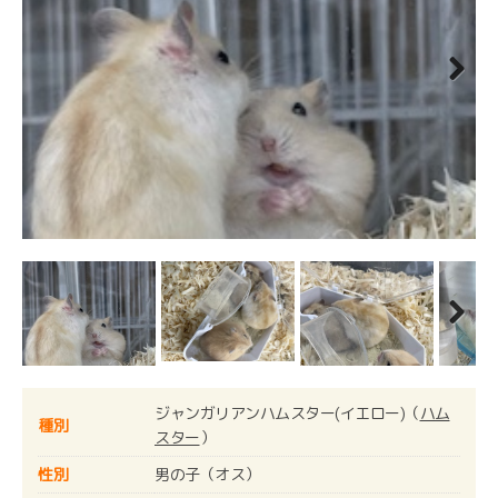
Next
Next
ジャンガリアンハムスター(イエロー)（
ハム
種別
スター
）
性別
男の子（オス）