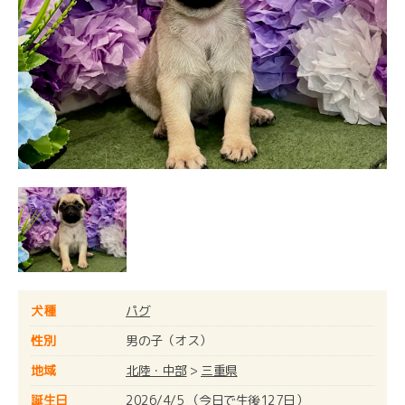
犬種
パグ
性別
男の子（オス）
地域
北陸・中部
>
三重県
誕生日
2026/4/5 （今日で生後127日）