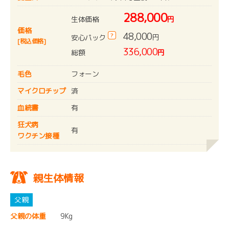
288,000
生体価格
円
価格
48,000
?
円
安心パック
[税込価格]
336,000
総額
円
毛色
フォーン
マイクロチップ
済
血統書
有
狂犬病
有
ワクチン接種
親生体情報
父親の体重
9Kg