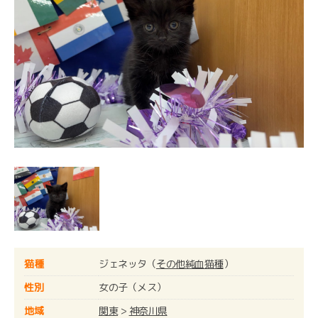
猫種
ジェネッタ（
その他純血猫種
）
性別
女の子（メス）
地域
関東
>
神奈川県