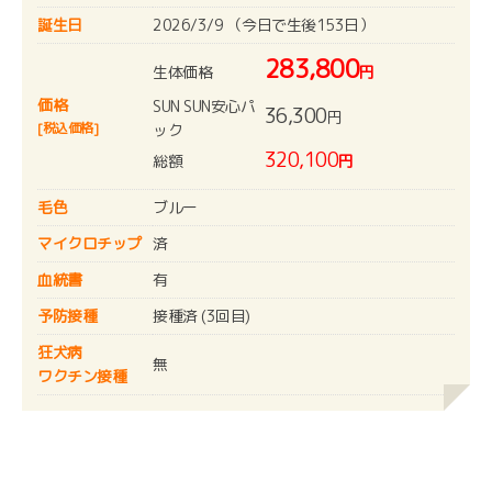
誕生日
2026/3/9 （今日で生後153日）
283,800
生体価格
円
価格
SUN SUN安心パ
36,300
円
[税込価格]
ック
320,100
総額
円
毛色
ブルー
マイクロチップ
済
血統書
有
予防接種
接種済 (3回目)
狂犬病
無
ワクチン接種