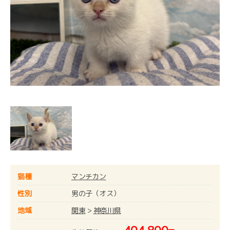
猫種
マンチカン
性別
男の子（オス）
地域
関東
>
神奈川県