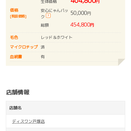
404,800
生体価格
円
価格
安心にゃんパッ
50,000
円
?
[税抜価格]
ク
454,800
総額
円
毛色
レッド＆ホワイト
マイクロチップ
済
血統書
有
店舗情報
店舗名
ディスワン戸塚店