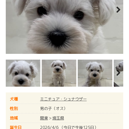
Next
Next
犬種
ミニチュア・シュナウザー
性別
男の子（オス）
地域
関東
>
埼玉県
誕生日
2026/4/6 （今日で生後125日）