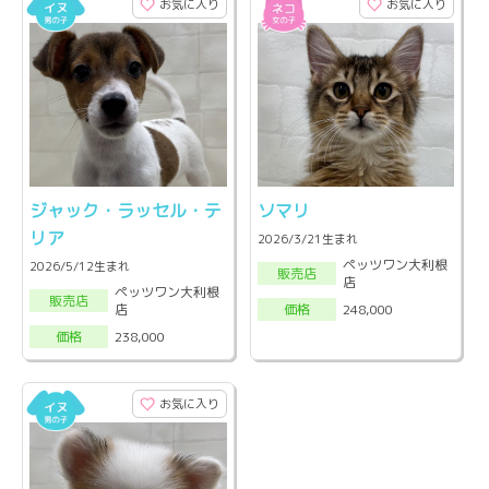
お気に入り
お気に入り
ジャック・ラッセル・テ
ソマリ
リア
2026/3/21生まれ
ペッツワン大利根
2026/5/12生まれ
販売店
店
ペッツワン大利根
販売店
店
248,000
価格
238,000
価格
お気に入り