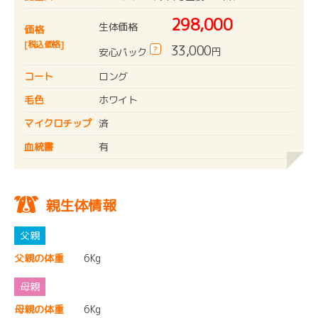
298,000
生体価格
価格
[税込価格]
33,000
?
円
安心パック
コート
ロング
毛色
ホワイト
マイクロチップ
済
血統書
有
親生体情報
父親の体重
6Kg
母親の体重
6Kg