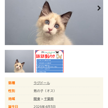
Next
猫種
ラグドール
性別
男の子（オス）
地域
関東
>
千葉県
誕生日
2026年4月3日