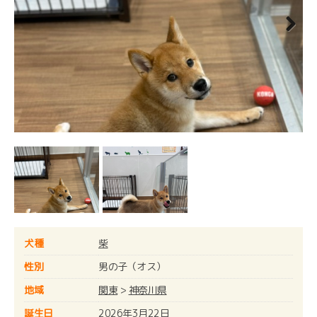
Next
犬種
柴
性別
男の子（オス）
地域
関東
>
神奈川県
誕生日
2026年3月22日