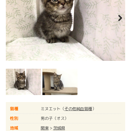
Next
猫種
ミヌエット（
その他純血猫種
）
性別
男の子（オス）
地域
関東
>
茨城県