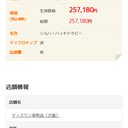
257,180
生体価格
円
価格
[税込価格]
257,180
総額
円
毛色
シルバーパッチドタビー
マイクロチップ
済
血統書
有
店舗情報
店舗名
ディスワン幸町店（犬猫）