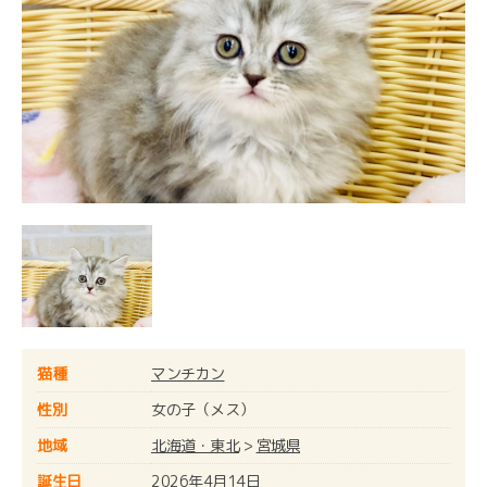
猫種
マンチカン
性別
女の子（メス）
地域
北海道・東北
>
宮城県
誕生日
2026年4月14日