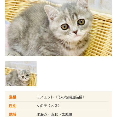
猫種
ミヌエット（
その他純血猫種
）
性別
女の子（メス）
地域
北海道・東北
>
宮城県