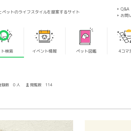
Q&A
とペットのライフスタイルを提案するサイト
お問
ット検索
イベント情報
ペット図鑑
4コマ
録数 0 人
閲覧数 114