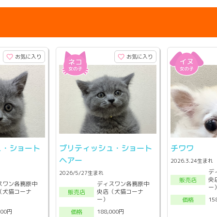
お気に入り
お気に入り
ュ・ショート
ブリティッシュ・ショート
チワワ
ヘアー
2026.3.24生まれ
デ
2026/5/27生まれ
央
販売店
スワン各務原中
ディスワン各務原中
ー
（犬猫コーナ
央店（犬猫コーナ
販売店
ー）
15
価格
000円
188,000円
価格