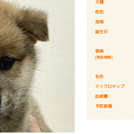
犬種
性別
地域
誕生日
価格
[税抜価格]
毛色
マイクロチップ
血統書
予防接種