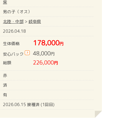
柴
男の子（オス）
北陸・中部
>
岐阜県
2026.04.18
178,000
生体価格
円
48,000
?
円
安心パック
226,000
総額
円
赤
済
有
2026.06.15 接種済 (1回目)