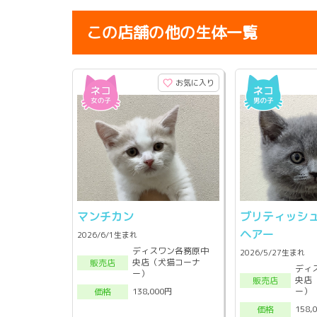
この店舗の他の生体一覧
お気に入り
マンチカン
ブリティッシ
ヘアー
2026/6/1生まれ
ディスワン各務原中
2026/5/27生まれ
央店（犬猫コーナ
販売店
ディ
ー）
央店
販売店
ー）
138,000円
価格
158,
価格