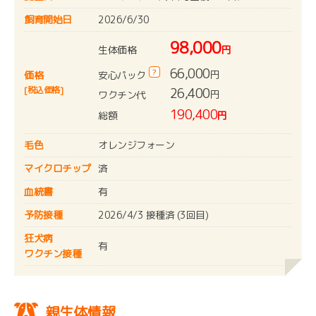
飼育開始日
2026/6/30
98,000
生体価格
円
66,000
?
円
安心パック
価格
[税込価格]
26,400
円
ワクチン代
190,400
総額
円
毛色
オレンジフォーン
マイクロチップ
済
血統書
有
予防接種
2026/4/3 接種済 (3回目)
狂犬病
有
ワクチン接種
親生体情報