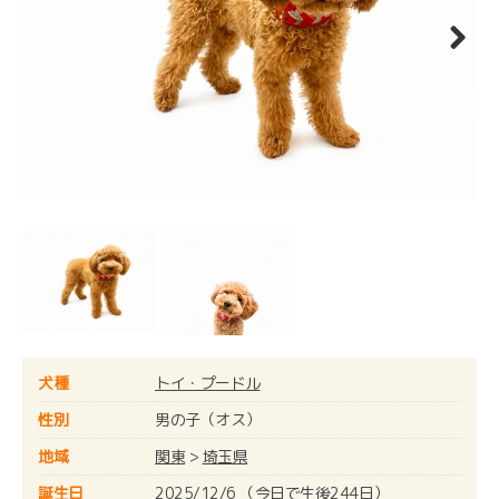
Next
犬種
トイ・プードル
性別
男の子（オス）
地域
関東
>
埼玉県
誕生日
2025/12/6 （今日で生後244日）