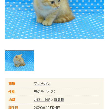
猫種
マンチカン
性別
男の子（オス）
地域
北陸・中部
>
静岡県
誕生日
2020年12月24日