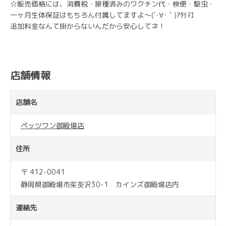
☆販売価格には、消費税・接種済みのワクチン代・検便・駆虫・
一ヶ月生体保証はもちろん付属してますよ～(´･∀･｀)ｱﾀﾘﾏｴ
追加料金なんて掛からないんだから安心してネ！
店舗情報
店舗名
ペッツワン御殿場店
住所
〒 412-0041
静岡県御殿場市茱萸沢30-1 カインズ御殿場店内
連絡先