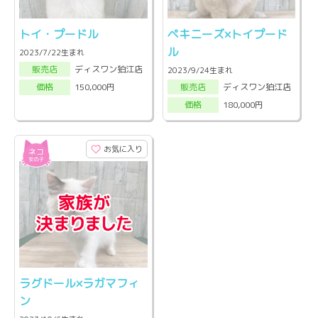
トイ・プードル
ペキニーズ×トイプード
ル
2023/7/22生まれ
ディスワン狛江店
販売店
2023/9/24生まれ
ディスワン狛江店
150,000円
販売店
価格
180,000円
価格
お気に入り
ラグドール×ラガマフィ
ン