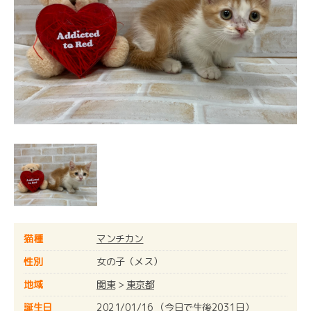
猫種
マンチカン
性別
女の子（メス）
地域
関東
>
東京都
誕生日
2021/01/16 （今日で生後2031日）