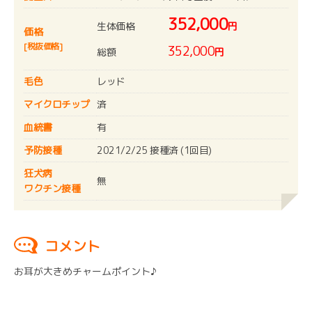
352,000
生体価格
円
価格
[税抜価格]
352,000
総額
円
毛色
レッド
マイクロチップ
済
血統書
有
予防接種
2021/2/25 接種済 (1回目)
狂犬病
無
ワクチン接種
コメント
お耳が大きめチャームポイント♪