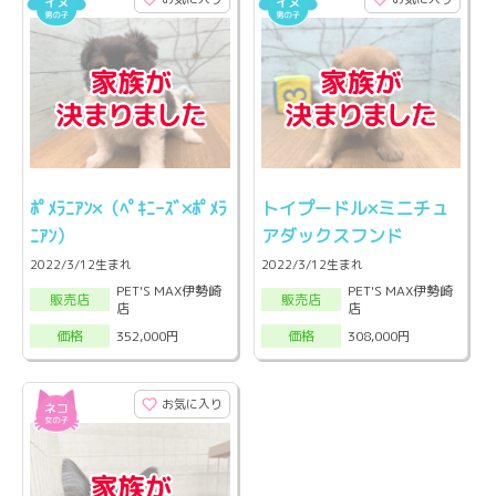
ﾎﾟﾒﾗﾆｱﾝ×（ﾍﾟｷﾆｰｽﾞ×ﾎﾟﾒﾗ
トイプードル×ミニチュ
ﾆｱﾝ）
アダックスフンド
2022/3/12生まれ
2022/3/12生まれ
PET'S MAX伊勢崎
PET'S MAX伊勢崎
販売店
販売店
店
店
352,000円
308,000円
価格
価格
お気に入り