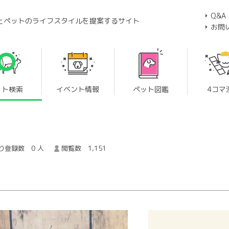
Q&A
とペットのライフスタイルを提案するサイト
お問
ット検索
イベント情報
ペット図鑑
4コマ
り登録数 0 人
閲覧数 1,151