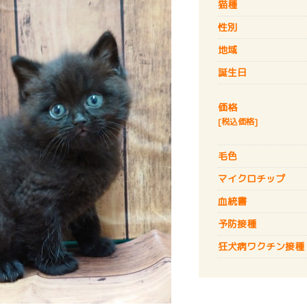
猫種
性別
地域
誕生日
価格
[税込価格]
毛色
マイクロチップ
血統書
予防接種
狂犬病
ワクチン接種