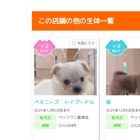
この店舗の他の生体一覧
お気に入り
ペキニーズ トイプードル
柴
2025年12月5日生まれ
2025年12月6日生ま
ペッツワン富津店
ペッ
販売店
販売店
323,000円
223,
価格
価格