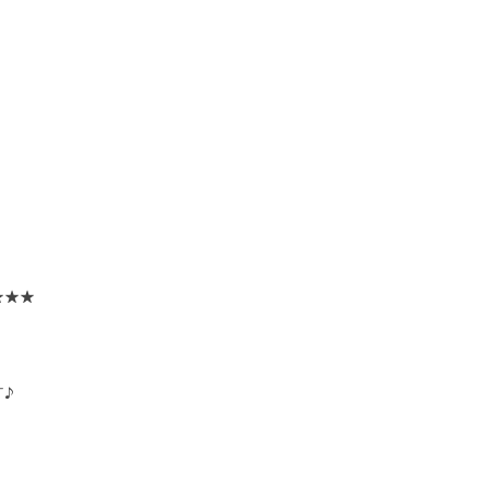
★★★
♪