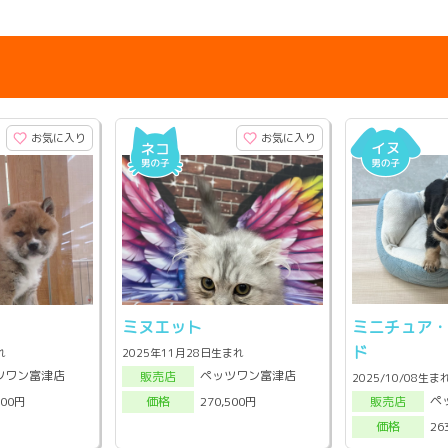
お気に入り
お気に入り
ミヌエット
ミニチュア
ド
れ
2025年11月28日生まれ
ツワン富津店
ペッツワン富津店
販売店
2025/10/08生ま
ペ
000円
270,500円
販売店
価格
26
価格