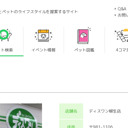
Q&A
とペットのライフスタイルを提案するサイト
お問
ット検索
イベント情報
ペット図鑑
4コマ
店舗名
ディスワン柳生店
住所
〒981-1106