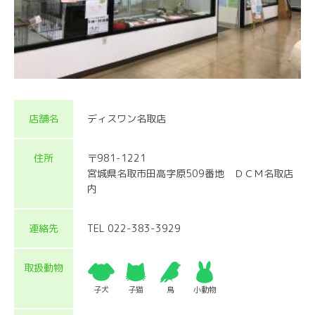
店舗名
ディスワン名取店
住所
〒981-1221
宮城県名取市田高字原509番地 ＤＣＭ名取店
内
連絡先
TEL 022-383-3929
取扱動物
子犬
子猫
鳥
小動物