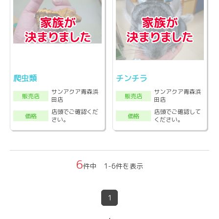
爬虫類
チンチラ
サンアクア青森浜
サンアクア青森浜
販売店
販売店
田店
田店
店頭でご確認くだ
店頭でご確認して
価格
価格
さい。
ください。
6
件中 1-6件を表示
1