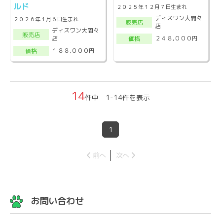
ルド
２０２５年１２月７日生まれ
ディスワン大間々
２０２６年１月６日生まれ
販売店
店
ディスワン大間々
販売店
店
２４８,０００円
価格
１８８,０００円
価格
14
件中 1-14件を表示
1
前へ
次へ
お問い合わせ