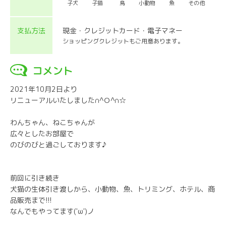
子犬
子猫
鳥
小動物
魚
その他
支払方法
現金・クレジットカード・電子マネー
ショッピングクレジットもご用意あります。
コメント
2021年10月2日より
リニューアルいたしました∩^Ｏ^∩☆
わんちゃん、ねこちゃんが
広々としたお部屋で
のびのびと過ごしております♪
前回に引き続き
犬猫の生体引き渡しから、小動物、魚、トリミング、ホテル、商
品販売まで!!!
なんでもやってます('ω')ノ