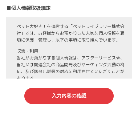
■個人情報取扱規定
ペット大好き！を運営する「ペットライブラリー株式会
社」では、お客様からお預かりした大切な個人情報を適
切に保護・管理し、以下の事項に取り組んでいます。
収集・利用
当社がお預かりする個人情報は、アフターサービスや、
当社又は関連会社の商品開発及びマーケィング活動の為
に、及び該当店舗等の対応に利用させていただくことが
あります。
第3者への開示・委託先の管理
当社がお預かりする個人情報は、お客様の同意・承諾を
得た場合や法令等に基づく開示・提供が必要な場合、人
の生命、身体または財産保護のために必要な場合、業務
の委託を行う場合（DMの発送など）を除き、第三者に
開示・提供いたしません。
また、業務の委託を行う場合には、業務委託先と機密保
持契約を締結し、厳重な管理を義務付けます。