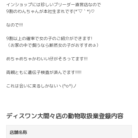
インショップには珍しいブリーダー直営店なので
9割のわんちゃんが本社生まれです(*´▽｀*)♡
なので!!!
9割以上の確率で女の子のご紹介ができます!
（お家の中で飼うなら断然女の子がおすすめ✰）
めちゃめちゃかわいい仔がそろってます!!!
両親ともに遺伝子検査が済んでます!!!!!
これは会いに来るしかないヽ(^o^)丿
ディスワン大間々店の動物取扱業登録内容
店舗名称