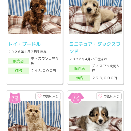
トイ・プードル
ミニチュア・ダックスフ
ンド
２０２６年４月７日生まれ
ディスワン大間々
２０２６年4月26日生まれ
販売店
店
ディスワン大間々
販売店
店
２４８,０００円
価格
２３８,０００円
価格
お気に入り
お気に入り