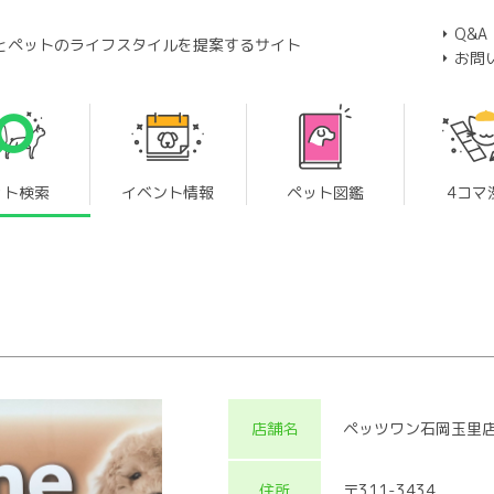
Q&A
とペットのライフスタイルを提案するサイト
お問
ット検索
イベント情報
ペット図鑑
4コマ
店舗名
ペッツワン石岡玉里
住所
〒311-3434