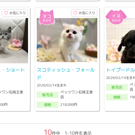
お気に入り
お気に入り
ュ・ショート
スコティッシュ・フォール
トイプードル
ド
2026/02/14生ま
ペ
2026/02/14生まれ
販売店
店
ツワン石岡玉里
ペッツワン石岡玉里
販売店
店
19
価格
000円
218,000円
価格
10
件中 1-10件を表示