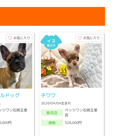
お気に入り
お気に入り
ブルドッグ
チワワ
れ
2026/04/04生まれ
ッツワン石岡玉里
ペッツワン石岡玉里
販売店
店
8,000円
328,000円
価格