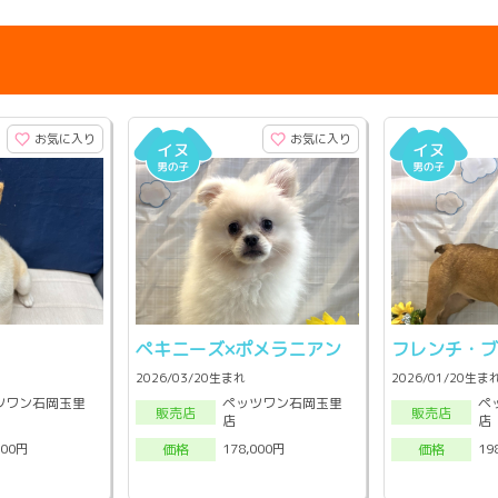
お気に入り
お気に入り
ペキニーズ×ポメラニアン
フレンチ・
2026/03/20生まれ
2026/01/20生ま
ツワン石岡玉里
ペッツワン石岡玉里
ペ
販売店
販売店
店
店
000円
178,000円
19
価格
価格