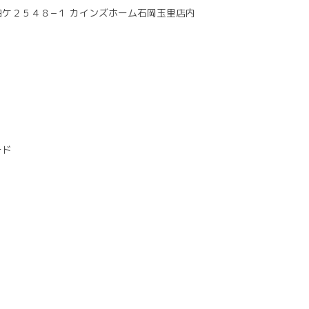
ケ２５４８−１ カインズホーム石岡玉里店内
ード