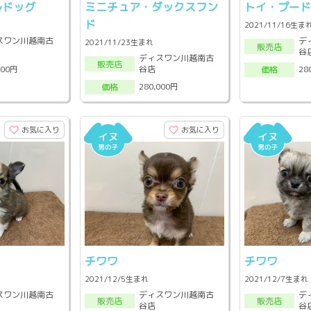
ルドッグ
ミニチュア・ダックスフン
トイ・プー
ド
2021/11/16生ま
スワン川越南古
デ
2021/11/23生まれ
販売店
谷
ディスワン川越南古
販売店
谷店
000円
28
価格
280,000円
価格
お気に入り
お気に入り
チワワ
チワワ
2021/12/5生まれ
2021/12/7生まれ
スワン川越南古
ディスワン川越南古
デ
販売店
販売店
谷店
谷