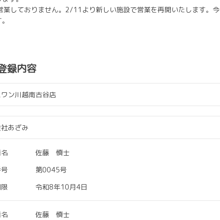
め営業しておりません。2/11より新しい施設で営業を再開いたします。
す。
登録内容
スワン川越南古谷店
会社あざみ
者名
佐藤 慎士
番号
第0045号
期限
令和8年10月4日
者名
佐藤 慎士