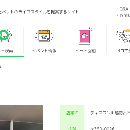
Q&A
とペットのライフスタイルを提案するサイト
お問
ット検索
イベント情報
ペット図鑑
4コマ
店
店舗名
ディスワン川越南古
住所
〒350-0026