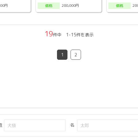
000円
280,000円
28
価格
価格
19
件中 1-15件を表示
1
2
姓
名