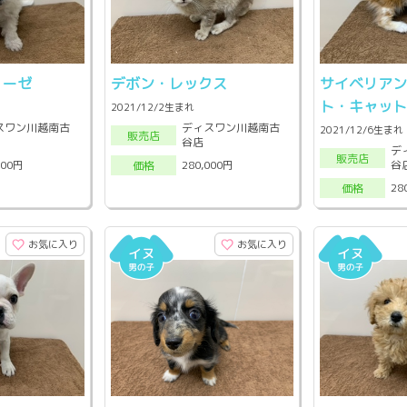
リーゼ
デボン・レックス
サイベリア
ト・キャッ
2021/12/2生まれ
スワン川越南古
ディスワン川越南古
2021/12/6生まれ
販売店
谷店
デ
販売店
谷
000円
280,000円
価格
28
価格
お気に入り
お気に入り