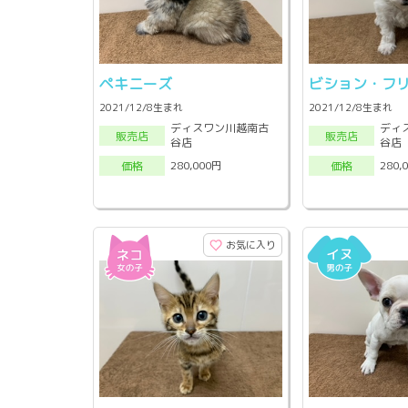
ペキニーズ
ビション・フ
2021/12/8生まれ
2021/12/8生まれ
ディスワン川越南古
ディ
販売店
販売店
谷店
谷店
280,000円
280,
価格
価格
お気に入り