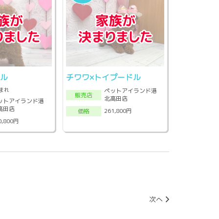
ドル
チワワ×トイプードル
生まれ
ペットアイランド港
販売店
北高田店
ットアイランド港
高田店
261,800円
価格
0,800円
次へ