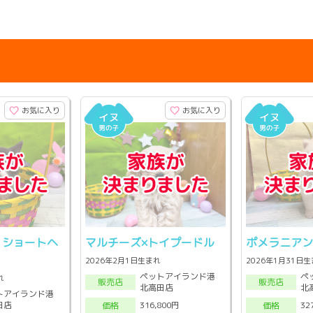
お気に入り
お気に入り
・ショートヘ
マルチーズ×トイプードル
ポメラニア
2026年2月1日生まれ
2026年1月31日
ペットアイランド港
ペ
れ
販売店
販売店
北高田店
北
トアイランド港
田店
316,800円
32
価格
価格