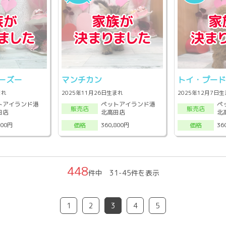
ーズー
マンチカン
トイ・プー
まれ
2025年11月26日生まれ
2025年12月7日
トアイランド港
ペットアイランド港
ペ
販売店
販売店
田店
北高田店
北
800円
360,800円
36
価格
価格
448
件中 31-45件を表示
1
2
3
4
5