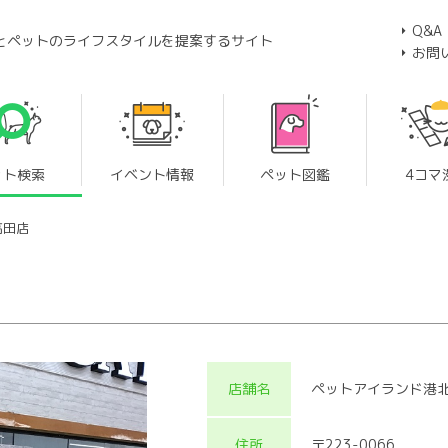
Q&A
とペットのライフスタイルを提案するサイト
お問
ット検索
イベント情報
ペット図鑑
4コマ
高田店
店舗名
ペットアイランド港
住所
〒223-0066