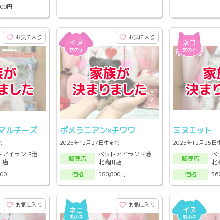
800円
お気に入り
お気に入り
マルチーズ
ポメラニアン×チワワ
ミヌエット
れ
2025年12月27日生まれ
2025年12月25
トアイランド港
ペットアイランド港
ペ
販売店
販売店
田店
北高田店
北
800
580,800円
36
価格
価格
お気に入り
お気に入り