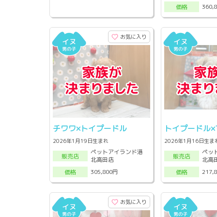
360,
価格
お気に入り
チワワ×トイプードル
トイプードル×
2026年1月19日生まれ
2026年1月16日生ま
ペットアイランド港
ペッ
販売店
販売店
北高田店
北高
305,800円
217,
価格
価格
お気に入り