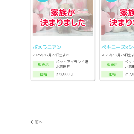
ポメラニアン
ペキニーズ×シ
2025年12月27日生まれ
2025年12月26日生
ペットアイランド港
ペッ
販売店
販売店
北高田店
北高
272,800円
217,
価格
価格
前へ