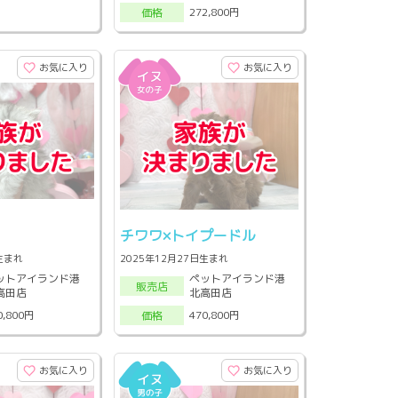
272,800円
価格
お気に入り
お気に入り
チワワ×トイプードル
日生まれ
2025年12月27日生まれ
ットアイランド港
ペットアイランド港
販売店
高田店
北高田店
0,800円
470,800円
価格
お気に入り
お気に入り