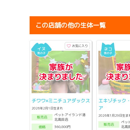
この店舗の他の生体一覧
お気に入り
チワワ×ミニチュアダックス
エキゾチック
ア
2026年2月1日生まれ
ペットアイランド港
2026年1月29日生ま
販売店
北高田店
ペッ
販売店
北高
360,800円
価格