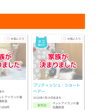
お気に入り
お気に入り
ン
ブリティッシュ・ショート
ヘアー
生まれ
ットアイランド港
2026年1月24日生まれ
高田店
ペットアイランド港
販売店
北高田店
7,800円