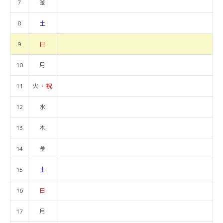
7
金
8
土
9
日
10
月
11
火
・祝
12
水
13
木
14
金
15
土
16
日
17
月