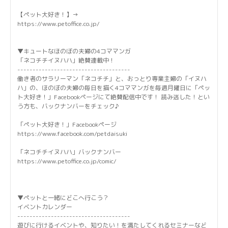
【ペット大好き！】→
https://www.petoffice.co.jp/
▼キュートなほのぼの夫婦の4コママンガ
「ネコチチイヌハハ」絶賛連載中！
-------------------------------------
働き者のサラリーマン「ネコチチ」と、おっとり専業主婦の「イヌハ
ハ」の、ほのぼの夫婦の毎日を描く4コママンガを毎週月曜日に「ペッ
ト大好き！」Facebookページにて絶賛配信中です！ 読み逃した！とい
う方も、バックナンバーをチェック♪
「ペット大好き！」Facebookページ
https://www.facebook.com/petdaisuki
「ネコチチイヌハハ」バックナンバー
https://www.petoffice.co.jp/comic/
▼ペットと一緒にどこへ行こう？
イベントカレンダー
-------------------------------------
遊びに行けるイベントや、知りたい！を満たしてくれるセミナーなど