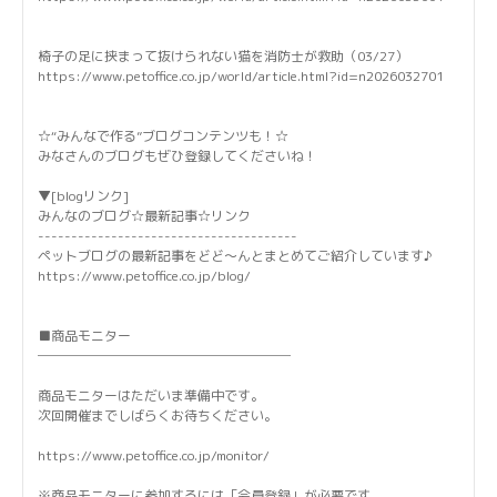
椅子の足に挟まって抜けられない猫を消防士が救助（03/27）
https://www.petoffice.co.jp/world/article.html?id=n2026032701
☆“みんなで作る”ブログコンテンツも！☆
みなさんのブログもぜひ登録してくださいね！
▼[blogリンク]
みんなのブログ☆最新記事☆リンク
---------------------------------------
ペットブログの最新記事をどど～んとまとめてご紹介しています♪
https://www.petoffice.co.jp/blog/
■商品モニター
───────────────────
商品モニターはただいま準備中です。
次回開催までしばらくお待ちください。
https://www.petoffice.co.jp/monitor/
※商品モニターに参加するには「会員登録」が必要です。