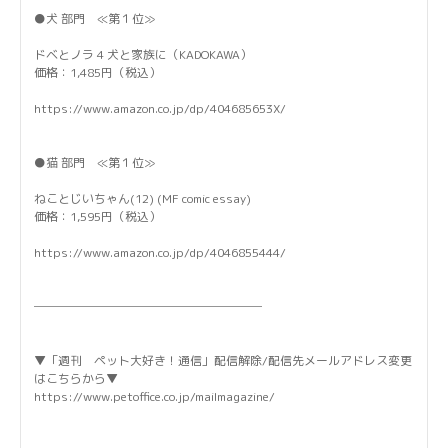
●犬 部門 ≪第１位≫
ドベとノラ 4 犬と家族に（KADOKAWA）
価格：1,485円（税込）
https://www.amazon.co.jp/dp/404685653X/
●猫 部門 ≪第１位≫
ねことじいちゃん(12) (MF comic essay)
価格：1,595円（税込）
https://www.amazon.co.jp/dp/4046855444/
───────────────────
▼「週刊 ペット大好き！通信」配信解除/配信先メールアドレス変更
はこちらから▼
https://www.petoffice.co.jp/mailmagazine/