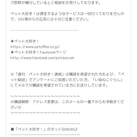
グ詐欺が横行しているとご相談をお受けしております。
ペット大好き！は課金するようなサービスは一切行っておりませんの
で、SNS等からの広告には十分ご注意ください。
-------------------------------------
★ペット大好き！
https://www.petoffice.co.jp/
★ペット大好き！Facebookページ
http://www.facebook.com/petdaisuki
※「週刊 ペット大好き！通信」は購読を希望された方および、「ペ
ット総研」でアンケートにご回答いただいた方、「いぬねこぐらし」
にてメルマガ購読を希望されている方にお送りしています。
～～～～～～～～～～～～～～～～～～～
※購読解除・アドレス変更は、このメールの一番下からお手続きくだ
さい※
～～～～～～～～～～～～～～～～～～～
───────────────────
■「ペット大好き！」のホットなNEWS♪
───────────────────