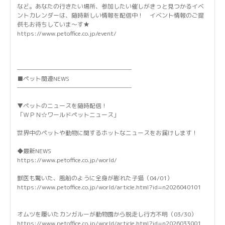
など。あなたの行きたい場所、参加したい催しがきっと見つかるイベ
ントカレンダーは、随時新しい情報を配信中！ イベント情報のご提
供もお待ちしていま～す★
https://www.petoffice.co.jp/event/
───────────────────
■ペット関連NEWS
───────────────────
▼ペットのニュースを随時配信！
「ＷＰＮ☆ワールドペットニュース」
世界中のペットや動物に関するホットなニュースをお届けします！
◆最新NEWS
https://www.petoffice.co.jp/world/
獣医も驚いた、風船のように全身が膨れた子猫（04/01）
https://www.petoffice.co.jp/world/article.html?id=n2026040101
オムツを履いたカンガルーが動物園から脱走し行方不明（03/30）
https://www.petoffice.co.jp/world/article.html?id=n2026033001