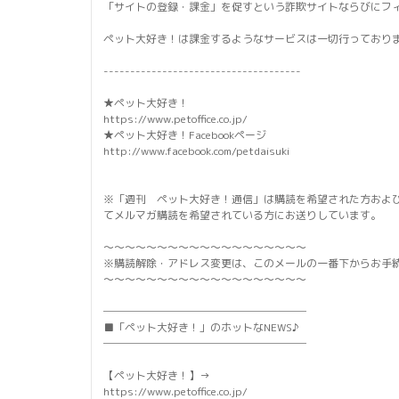
「サイトの登録・課金」を促すという詐欺サイトならびにフ
ペット大好き！は課金するようなサービスは一切行っておりま
-------------------------------------
★ペット大好き！
https://www.petoffice.co.jp/
★ペット大好き！Facebookページ
http://www.facebook.com/petdaisuki
※「週刊 ペット大好き！通信」は購読を希望された方およ
てメルマガ購読を希望されている方にお送りしています。
～～～～～～～～～～～～～～～～～～～
※購読解除・アドレス変更は、このメールの一番下からお手
～～～～～～～～～～～～～～～～～～～
───────────────────
■「ペット大好き！」のホットなNEWS♪
───────────────────
【ペット大好き！】→
https://www.petoffice.co.jp/