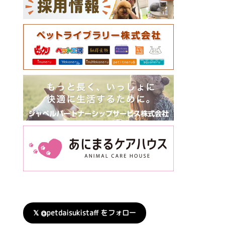
𝕏 @petdaisukistaff をフォロー