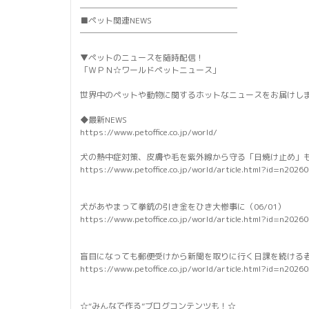
───────────────────
■ペット関連NEWS
───────────────────
▼ペットのニュースを随時配信！
「ＷＰＮ☆ワールドペットニュース」
世界中のペットや動物に関するホットなニュースをお届けし
◆最新NEWS
https://www.petoffice.co.jp/world/
犬の熱中症対策、皮膚や毛を紫外線から守る「日焼け止め」も大
https://www.petoffice.co.jp/world/article.html?id=n2026
犬があやまって拳銃の引き金をひき大惨事に（06/01）
https://www.petoffice.co.jp/world/article.html?id=n2026
盲目になっても郵便受けから新聞を取りに行く日課を続ける老犬
https://www.petoffice.co.jp/world/article.html?id=n2026
☆“みんなで作る”ブログコンテンツも！☆