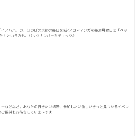
「イヌハハ」の、ほのぼの夫婦の毎日を描く4コママンガを毎週月曜日に「ペッ
逃した！という方も、バックナンバーをチェック♪
ナーなどなど。あなたの行きたい場所、参加したい催しがきっと見つかるイベン
のご提供もお待ちしていま～す★