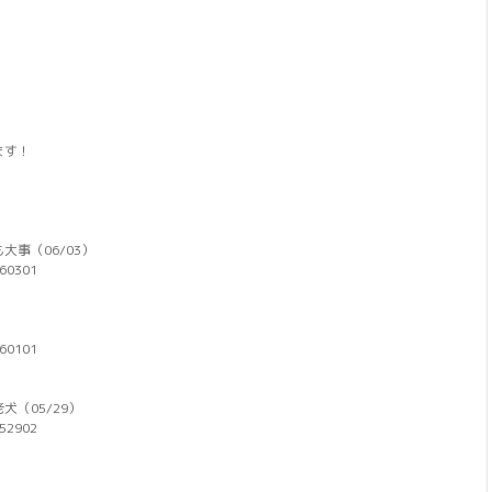
ます！
事（06/03）
060301
060101
（05/29）
052902