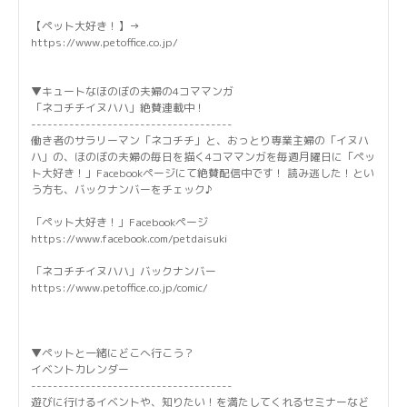
【ペット大好き！】→
https://www.petoffice.co.jp/
▼キュートなほのぼの夫婦の4コママンガ
「ネコチチイヌハハ」絶賛連載中！
-------------------------------------
働き者のサラリーマン「ネコチチ」と、おっとり専業主婦の「イヌハ
ハ」の、ほのぼの夫婦の毎日を描く4コママンガを毎週月曜日に「ペッ
ト大好き！」Facebookページにて絶賛配信中です！ 読み逃した！とい
う方も、バックナンバーをチェック♪
「ペット大好き！」Facebookページ
https://www.facebook.com/petdaisuki
「ネコチチイヌハハ」バックナンバー
https://www.petoffice.co.jp/comic/
▼ペットと一緒にどこへ行こう？
イベントカレンダー
-------------------------------------
遊びに行けるイベントや、知りたい！を満たしてくれるセミナーなど