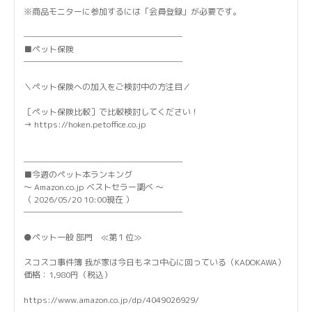
※商品モニターに参加するには「会員登録」が必要です。
───────────────────
■ペット保険
───────────────────
＼ペット保険への加入をご検討中の方注目／
［ペット保険比較］で比較検討してください！
→ https://hoken.petoffice.co.jp
───────────────────
■今週のペット本ランキング
～ Amazon.co.jp ベストセラー調べ ～
（ 2026/05/20 10:00現在 ）
───────────────────
●ペット一般 部門 ≪第１位≫
スコスコ事件簿 我が家は今日もネコ中心に回っている（KADOKAWA）
価格：1,980円（税込）
https://www.amazon.co.jp/dp/4049026929/