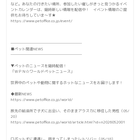
など。あなたの行きたい場所、参加したい催しがきっと見つかるイベ
ントカレンダーは、随時新しい情報を配信中！ イベント情報のご提
供もお待ちしていま～す★
https://www.petoffice.co.jp/event/
───────────────────
■ペット関連NEWS
───────────────────
▼ペットのニュースを随時配信！
「ＷＰＮ☆ワールドペットニュース」
世界中のペットや動物に関するホットなニュースをお届けします！
◆最新NEWS
https://www.petoffice.co.jp/world/
旅先の給油所で子犬に出会い、そのままアラスカに移住した男性（05/
20）
https://www.petoffice.co.jp/world/article.html?id=n2026052001
ロボット犬に遭遇し、固まってしまったレトリバー（05/18）