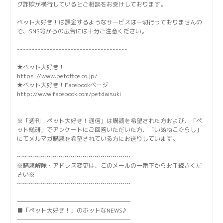
グ詐欺が横行しているとご相談をお受けしております。
ペット大好き！は課金するようなサービスは一切行っておりませんの
で、SNS等からの広告には十分ご注意ください。
-------------------------------------
★ペット大好き！
https://www.petoffice.co.jp/
★ペット大好き！Facebookページ
http://www.facebook.com/petdaisuki
※「週刊 ペット大好き！通信」は購読を希望された方および、「ペ
ット総研」でアンケートにご回答いただいた方、「いぬねこぐらし」
にてメルマガ購読を希望されている方にお送りしています。
～～～～～～～～～～～～～～～～～～～
※購読解除・アドレス変更は、このメールの一番下からお手続きくだ
さい※
～～～～～～～～～～～～～～～～～～～
───────────────────
■「ペット大好き！」のホットなNEWS♪
───────────────────