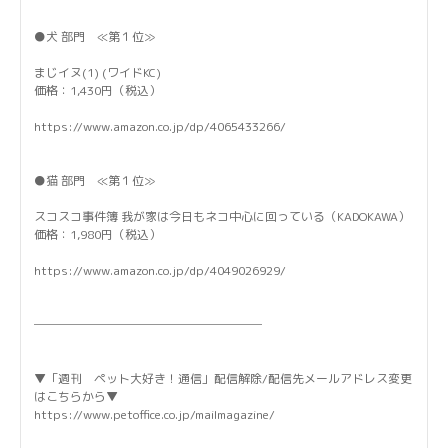
●犬 部門 ≪第１位≫
まじイヌ(1) (ワイドKC)
価格：1,430円（税込）
https://www.amazon.co.jp/dp/4065433266/
●猫 部門 ≪第１位≫
スコスコ事件簿 我が家は今日もネコ中心に回っている（KADOKAWA）
価格：1,980円（税込）
https://www.amazon.co.jp/dp/4049026929/
───────────────────
▼「週刊 ペット大好き！通信」配信解除/配信先メールアドレス変更
はこちらから▼
https://www.petoffice.co.jp/mailmagazine/