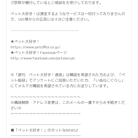
グ詐欺が横行しているとご相談をお受けしております。
ペット大好き！は課金するようなサービスは一切行っておりませんの
で、SNS等からの広告には十分ご注意ください。
-------------------------------------
★ペット大好き！
https://www.petoffice.co.jp/
★ペット大好き！Facebookページ
http://www.facebook.com/petdaisuki
※「週刊 ペット大好き！通信」は購読を希望された方および、「ペ
ット総研」でアンケートにご回答いただいた方、「いぬねこぐらし」
にてメルマガ購読を希望されている方にお送りしています。
～～～～～～～～～～～～～～～～～～～
※購読解除・アドレス変更は、このメールの一番下からお手続きくだ
さい※
～～～～～～～～～～～～～～～～～～～
───────────────────
■「ペット大好き！」のホットなNEWS♪
───────────────────