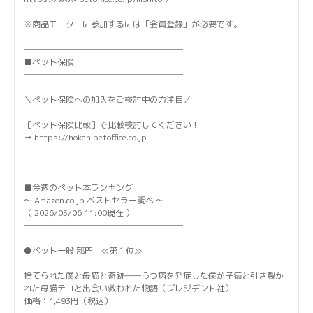
※商品モニターに参加するには「会員登録」が必要です。
───────────────────
■ペット保険
───────────────────
＼ペット保険への加入をご検討中の方注目／
［ペット保険比較］で比較検討してください！
→ https://hoken.petoffice.co.jp
───────────────────
■今週のペット本ランキング
～ Amazon.co.jp ベストセラー調べ ～
（ 2026/05/06 11:00現在 ）
───────────────────
●ペット一般 部門 ≪第１位≫
捨てられた僕と母猫と奇跡――うつ病を発症した僕が子猫と引き裂か
れた母猫テコと出会い救われた物語（プレジデント社）
価格：1,493円（税込）