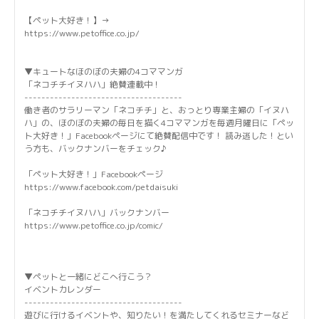
【ペット大好き！】→
https://www.petoffice.co.jp/
▼キュートなほのぼの夫婦の4コママンガ
「ネコチチイヌハハ」絶賛連載中！
-------------------------------------
働き者のサラリーマン「ネコチチ」と、おっとり専業主婦の「イヌハ
ハ」の、ほのぼの夫婦の毎日を描く4コママンガを毎週月曜日に「ペッ
ト大好き！」Facebookページにて絶賛配信中です！ 読み逃した！とい
う方も、バックナンバーをチェック♪
「ペット大好き！」Facebookページ
https://www.facebook.com/petdaisuki
「ネコチチイヌハハ」バックナンバー
https://www.petoffice.co.jp/comic/
▼ペットと一緒にどこへ行こう？
イベントカレンダー
-------------------------------------
遊びに行けるイベントや、知りたい！を満たしてくれるセミナーなど