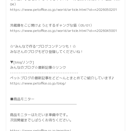
04）
https://www.petoffice.co.jp/world/article.html?id=n2026050201
冷蔵庫をこじ開けようとするギャングな猫（05/01）
https://www.petoffice.co.jp/world/article.html?id=n2026043001
☆“みんなで作る”ブログコンテンツも！☆
みなさんのブログもぜひ登録してくださいね！
▼[blogリンク]
みんなのブログ☆最新記事☆リンク
---------------------------------------
ペットブログの最新記事をどど～んとまとめてご紹介しています♪
https://www.petoffice.co.jp/blog/
■商品モニター
───────────────────
商品モニターはただいま準備中です。
次回開催までしばらくお待ちください。
https://www.petoffice.co.jp/monitor/