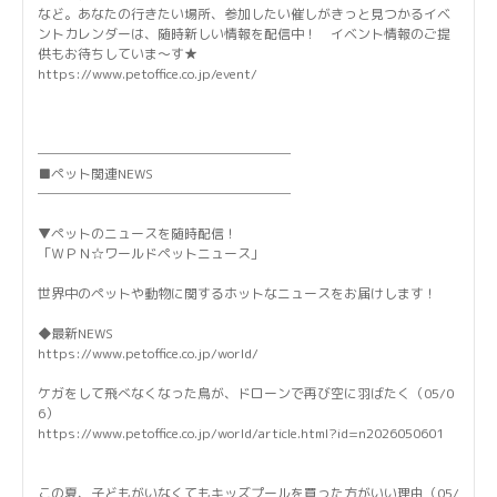
など。あなたの行きたい場所、参加したい催しがきっと見つかるイベ
ントカレンダーは、随時新しい情報を配信中！ イベント情報のご提
供もお待ちしていま～す★
https://www.petoffice.co.jp/event/
───────────────────
■ペット関連NEWS
───────────────────
▼ペットのニュースを随時配信！
「ＷＰＮ☆ワールドペットニュース」
世界中のペットや動物に関するホットなニュースをお届けします！
◆最新NEWS
https://www.petoffice.co.jp/world/
ケガをして飛べなくなった鳥が、ドローンで再び空に羽ばたく（05/0
6）
https://www.petoffice.co.jp/world/article.html?id=n2026050601
この夏、子どもがいなくてもキッズプールを買った方がいい理由（05/