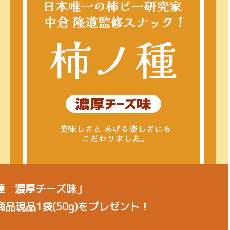
種 濃厚チーズ味」
商品現品1袋(50g)を
プレゼント！