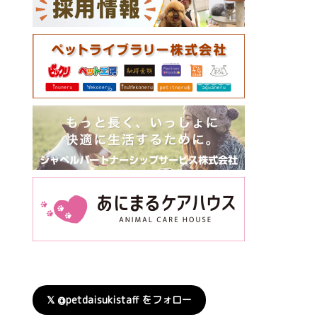
𝕏 @petdaisukistaff をフォロー