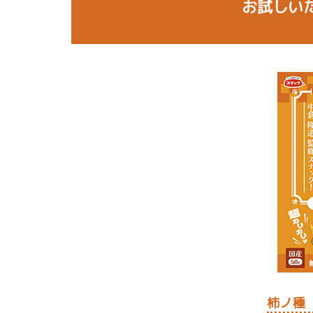
お試しい
柿ノ種 