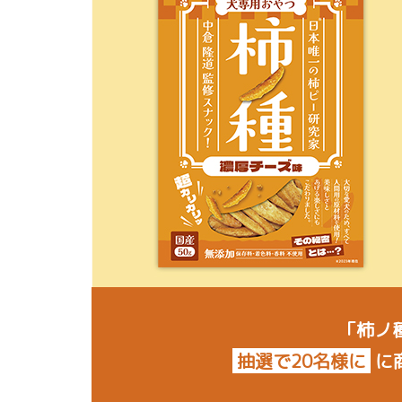
「柿ノ
抽選で20名様に
に