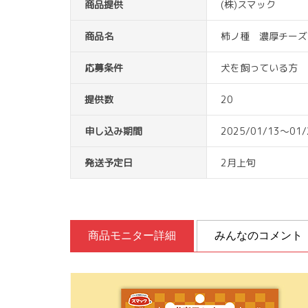
商品提供
(株)スマック
商品名
柿ノ種 濃厚チーズ
応募条件
犬を飼っている方
提供数
20
申し込み期間
2025/01/13～01/
発送予定日
2月上旬
商品モニター詳細
みんなのコメント