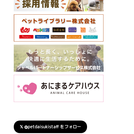
𝕏 @petdaisukistaff をフォロー