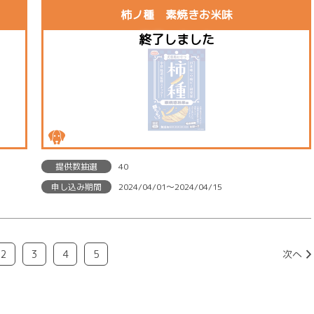
柿ノ種 素焼きお米味
提供数抽選
40
申し込み期間
2024/04/01〜2024/04/15
2
3
4
5
次へ