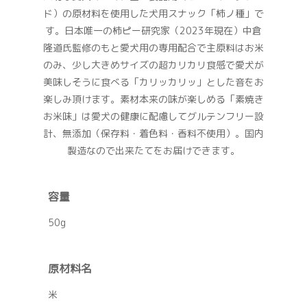
ド）の原材料を使用した犬用スナック「柿ノ種」で
す。日本唯一の柿ピー研究家（2023年現在）中倉
隆道氏監修のもと愛犬用の専用配合で主原料はお米
のみ、少し大きめサイズの超カリカリ食感で愛犬が
美味しそうに食べる「カリッカリッ」とした音をお
楽しみ頂けます。素材本来の味が楽しめる「素焼き
お米味」は愛犬の健康に配慮してグルテンフリー設
計、無添加（保存料・着色料・香料不使用）。国内
製造なので出来たてをお届けできます。
容量
50g
原材料名
米