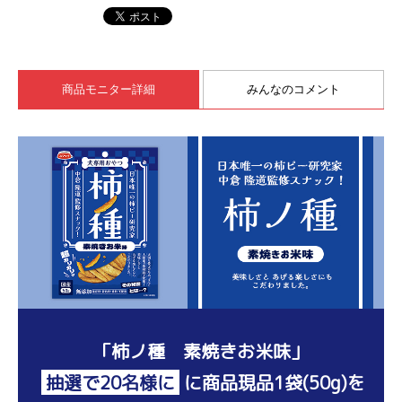
商品モニター詳細
みんなのコメント
「柿ノ種 素焼きお米味」
抽選で20名様に
に
商品現品1袋(50g)を