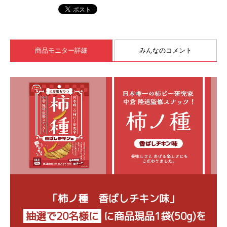
商品モニター詳細
みんなのコメント
「柿ノ種 香ばしチキン味」
抽選で20名様に
に
商品現品1袋(50g)を