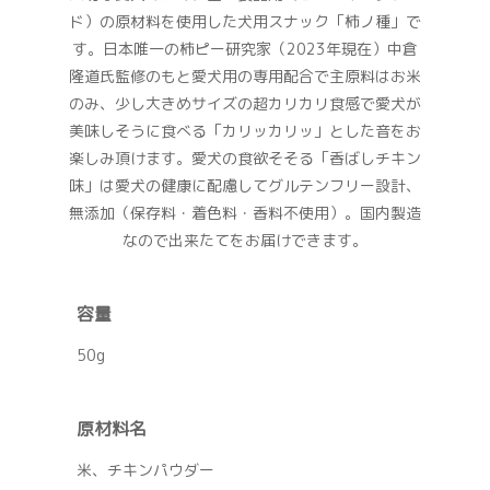
ド）の原材料を使用した犬用スナック「柿ノ種」で
す。日本唯一の柿ピー研究家（2023年現在）中倉
隆道氏監修のもと愛犬用の専用配合で主原料はお米
のみ、少し大きめサイズの超カリカリ食感で愛犬が
美味しそうに食べる「カリッカリッ」とした音をお
楽しみ頂けます。愛犬の食欲そそる「香ばしチキン
味」は愛犬の健康に配慮してグルテンフリー設計、
無添加（保存料・着色料・香料不使用）。国内製造
なので出来たてをお届けできます。
容量
50g
原材料名
米、チキンパウダー