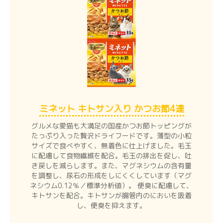
ミネット キトサン入り かつお節4連
グルメな愛猫も大満足の国産かつお節トッピングが
たっぷり入った贅沢ドライフードです。薄型の小粒
サイズで食べやすく、無着色に仕上げました。毛玉
に配慮して食物繊維を配合。毛玉の排出を促し、吐
き戻しを減らします。また、マグネシウムの含有量
を調整し、尿石の形成をしにくくしています（マグ
ネシウム0.12％／標準分析値）。 便臭に配慮して、
キトサンを配合。キトサンが腸管内のにおいを吸着
し、便臭を抑えます。