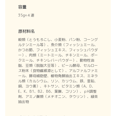
容量
35g×４連
原材料名
穀類（とうもろこし、小麦粉、パン粉、コーング
ルテンミール等）、魚介類（フィッシュミール、
かつお節、フィッシュエキス、フィッシュパウダ
ー）、肉類（ミートミール、チキンミール、ポー
クミール、チキンレバーパウダー）、動物性油
脂、豆類（脱脂大豆等）、ビール酵母、セルロー
ス粉末（食物繊維源として）、アルファルファミ
ール、酵母細胞壁、植物発酵抽出エキス、ミネラ
ル類（カルシウム、リン、カリウム、鉄、亜鉛、
銅、ヨウ素）、キトサン、ビタミン類（A、D、
E、K、B1、B2、B6、葉酸、コリン）、ｐH調整
剤、アミノ酸類（メチオニン、タウリン）、緑茶
抽出物